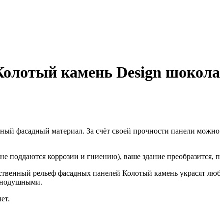
Колотый камень Design шокола
ый фасадный материал. За счёт своей прочности панели можно и
е поддаются коррозии и гниению), ваше здание преобразится,
ственный рельеф фасадных панелей Колотый камень украсят люб
авнодушными.
ет.