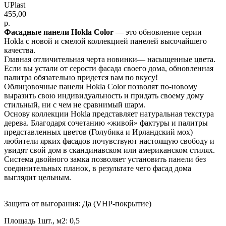
UPlast
455,00
р.
Фасадные панели Hokla Color
— это обновление серии
Hokla с новой и смелой коллекцией панелей высочайшего
качества.
Главная отличительная черта новинки— насыщенные цвета.
Если вы устали от серости фасада своего дома, обновленная
палитра обязательно придется вам по вкусу!
Облицовочные панели Hokla Color позволят по-новому
выразить свою индивидуальность и придать своему дому
стильный, ни с чем не сравнимый шарм.
Основу коллекции Hokla представляет натуральная текстура
дерева. Благодаря сочетанию «живой» фактуры и палитры
представленных цветов (Голубика и Ирландский мох)
любители ярких фасадов почувствуют настоящую свободу и
увидят свой дом в скандинавском или американском стилях.
Система двойного замка позволяет установить панели без
соединительных планок, в результате чего фасад дома
выглядит цельным.
Защита от выгорания: Да (VHP-покрытие)
Площадь 1шт., м2: 0,5